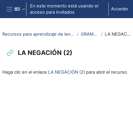
Salta al contenido principal
En este momento está usando el
Acceder
acceso para invitados
Panel lateral
Recursos para aprendizaje de lengua aragonesa
GRAMATICA
LA NEGACIÓN (2)
LA NEGACIÓN (2)
Requisitos de finalización
Haga clic en el enlace
LA NEGACIÓN (2)
para abrir el recurso.