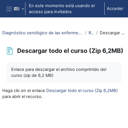
Salta al contenido principal
En este momento está usando el
Acceder
acceso para invitados
Panel lateral
Diagnóstico serológico de las enfermedades infecciosas: curvas evolutivas de las pruebas serológicas
Recursos
Descargar todo el curso (Zip 6,2MB)
Descargar todo el curso (Zip 6,2MB)
Requisitos de finalización
Enlace para descargar el archivo comprimido del
curso (zip de 6,2 MB)
Haga clic en el enlace
Descargar todo el curso (Zip 6,2MB)
para abrir el recurso.