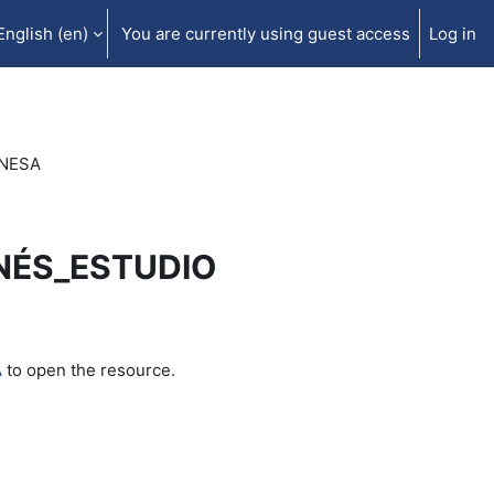
English ‎(en)‎
You are currently using guest access
Log in
ONESA
NÉS_ESTUDIO
A
to open the resource.