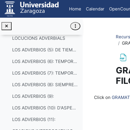
Skip to main content
LOS ADVERBIOS (1): LOCATIVOS
Home
Calendar
OpenCour
LOS ADVERBIOS (2): DE RELACIÓN
LOS ADVERBIOS (3)
Recurs
LOCUCIONS ADVERBIALS
GRA
LOS ADVERBIOS (5): DE TIEMPO
LOS ADVERBIOS (6): TEMPORALS
GR
LOS ADVERBIOS (7): TEMPORALS
FI
LOS ADVERBIOS (8): SIEMPRE-SEMPRE, NUNCA, MAI
Completion re
LOS ADVERBIOS (9):
Click on
GRAMATI
LOS ADVERBIOS (10): D'ASPECTO
LOS ADVERBIOS (11):