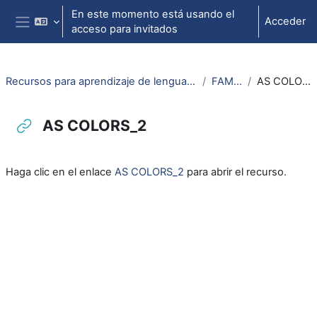
Salta al contenido principal
En este momento está usando el
Acceder
acceso para invitados
Panel lateral
Recursos para aprendizaje de lengua aragonesa
FAMILIA
AS COLORS_2
AS COLORS_2
Requisitos de finalización
Haga clic en el enlace
AS COLORS_2
para abrir el recurso.