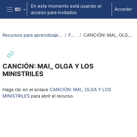
Salta al contenido principal
En este momento está usando el
Acceder
acceso para invitados
Panel lateral
Recursos para aprendizaje de lengua aragonesa
FAMILIA
CANCIÓN: MAI_ OLGA Y LOS MINISTRILES
CANCIÓN: MAI_ OLGA Y LOS
MINISTRILES
Requisitos de finalización
Haga clic en el enlace
CANCIÓN: MAI_ OLGA Y LOS
MINISTRILES
para abrir el recurso.