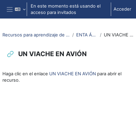
Salta al contenido principal
En este momento está usando el
Acceder
acceso para invitados
Panel lateral
Recursos para aprendizaje de lengua aragonesa
ENTA ÁN IMOS?
UN VIACHE EN AVIÓN
UN VIACHE EN AVIÓN
Requisitos de finalización
Haga clic en el enlace
UN VIACHE EN AVIÓN
para abrir el
recurso.