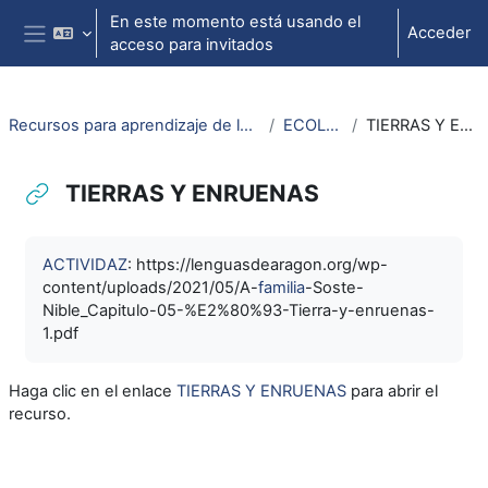
Salta al contenido principal
En este momento está usando el
Acceder
acceso para invitados
Panel lateral
Recursos para aprendizaje de lengua aragonesa
ECOLOCHÍA
TIERRAS Y ENRUENAS
TIERRAS Y ENRUENAS
Requisitos de finalización
ACTIVIDAZ
: https://lenguasdearagon.org/wp-
content/uploads/2021/05/A-
familia
-Soste-
Nible_Capitulo-05-%E2%80%93-Tierra-y-enruenas-
1.pdf
Haga clic en el enlace
TIERRAS Y ENRUENAS
para abrir el
recurso.