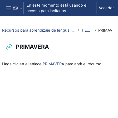
Salta al contenido principal
En este momento está usando el
Acceder
acceso para invitados
Panel lateral
Recursos para aprendizaje de lengua aragonesa
TIEMPO
PRIMAVERA
PRIMAVERA
Requisitos de finalización
Haga clic en el enlace
PRIMAVERA
para abrir el recurso.