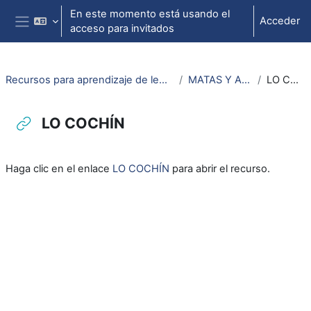
Salta al contenido principal
En este momento está usando el
Acceder
acceso para invitados
Panel lateral
Recursos para aprendizaje de lengua aragonesa
MATAS Y ANIMALS
LO COCHÍN
LO COCHÍN
Requisitos de finalización
Haga clic en el enlace
LO COCHÍN
para abrir el recurso.