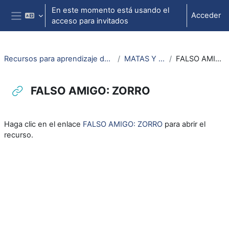
Salta al contenido principal
En este momento está usando el
Acceder
acceso para invitados
Panel lateral
Recursos para aprendizaje de lengua aragonesa
MATAS Y ANIMALS
FALSO AMIGO: ZORRO
FALSO AMIGO: ZORRO
Requisitos de finalización
Haga clic en el enlace
FALSO AMIGO: ZORRO
para abrir el
recurso.