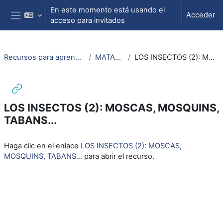
Salta al contenido principal
En este momento está usando el
Acceder
acceso para invitados
Panel lateral
Recursos para aprendizaje de lengua aragonesa
MATAS Y ANIMALS
LOS INSECTOS (2): MOSCAS, MOSQUINS, TABANS...
LOS INSECTOS (2): MOSCAS, MOSQUINS,
TABANS...
Requisitos de finalización
Haga clic en el enlace
LOS INSECTOS (2): MOSCAS,
MOSQUINS, TABANS...
para abrir el recurso.