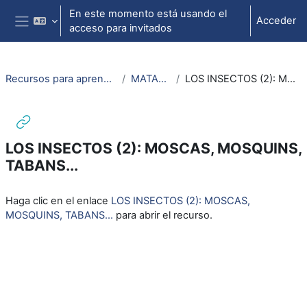
Salta al contenido principal
En este momento está usando el
Acceder
acceso para invitados
Panel lateral
Recursos para aprendizaje de lengua aragonesa
MATAS Y ANIMALS
LOS INSECTOS (2): MOSCAS, MOSQUINS, TABANS...
LOS INSECTOS (2): MOSCAS, MOSQUINS,
TABANS...
Requisitos de finalización
Haga clic en el enlace
LOS INSECTOS (2): MOSCAS,
MOSQUINS, TABANS...
para abrir el recurso.