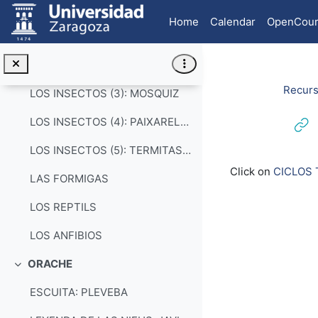
Skip to main content
FALSO AMIGO: ZORRO
Home
Calendar
OpenCour
LOS INSECTOS (1): ABELLAS, VESPRAS...
LOS INSECTOS (2): MOSCAS, MOSQUINS, TABANS...
Recurs
LOS INSECTOS (3): MOSQUIZ
LOS INSECTOS (4): PAIXARELAS, PALOMETAS, CUCARABACHO...
LOS INSECTOS (5): TERMITAS, CABALLEZ, ...
Completion re
Click on
CICLOS
LAS FORMIGAS
LOS REPTILS
LOS ANFIBIOS
ORACHE
Collapse
ESCUITA: PLEVEBA