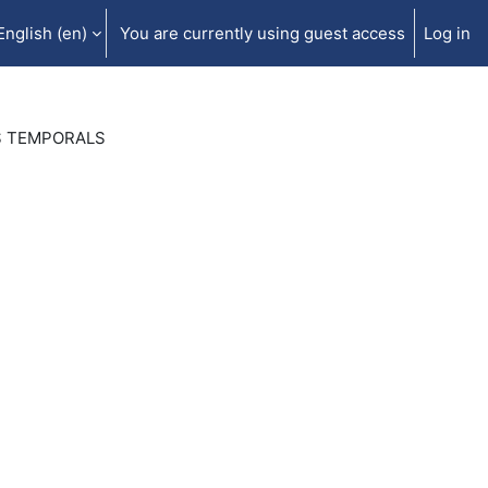
English ‎(en)‎
You are currently using guest access
Log in
S TEMPORALS