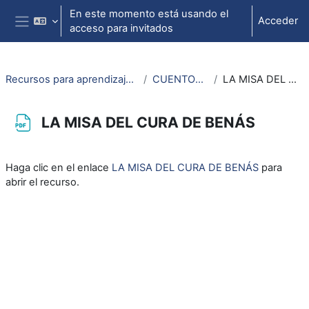
Salta al contenido principal
En este momento está usando el
Acceder
acceso para invitados
Panel lateral
Recursos para aprendizaje de lengua aragonesa
CUENTOS INFANTILS
LA MISA DEL CURA DE BENÁS
LA MISA DEL CURA DE BENÁS
Requisitos de finalización
Haga clic en el enlace
LA MISA DEL CURA DE BENÁS
para
abrir el recurso.