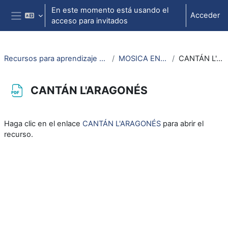
Salta al contenido principal
En este momento está usando el
Acceder
acceso para invitados
Panel lateral
Recursos para aprendizaje de lengua aragonesa
MOSICA EN ARAGONÉS
CANTÁN L'ARAGONÉS
CANTÁN L'ARAGONÉS
Requisitos de finalización
Haga clic en el enlace
CANTÁN L'ARAGONÉS
para abrir el
recurso.