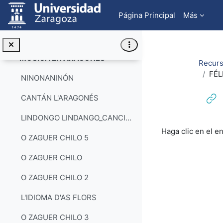
Salta al contenido principal
Página Principal
Más
LOS TRES TONINEZ
LA MISA DEL CURA DE BENÁS
MOSICA EN ARAGONÉS
Colapsar
Recurs
FÉL
NINONANINÓN
CANTÁN L'ARAGONÉS
LINDONGO LINDANGO_CANCIÓN EN CHISTABÍN
Requisitos de f
Haga clic en el e
O ZAGUER CHILO 5
O ZAGUER CHILO
O ZAGUER CHILO 2
L'IDIOMA D'AS FLORS
O ZAGUER CHILO 3