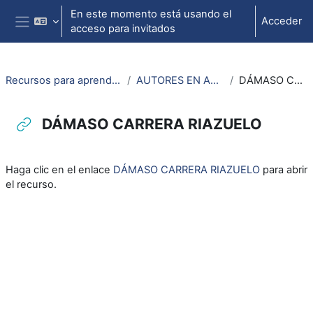
Salta al contenido principal
En este momento está usando el
Acceder
acceso para invitados
Panel lateral
Recursos para aprendizaje de lengua aragonesa
AUTORES EN ARAGONÉS_RECOSIROS
DÁMASO CARRERA RIAZUELO
DÁMASO CARRERA RIAZUELO
Requisitos de finalización
Haga clic en el enlace
DÁMASO CARRERA RIAZUELO
para abrir
el recurso.