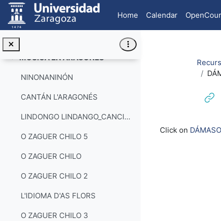
Skip to main content
Home
Calendar
OpenCour
LOS TRES TONINEZ
LA MISA DEL CURA DE BENÁS
MOSICA EN ARAGONÉS
Collapse
Recurs
DÁM
NINONANINÓN
CANTÁN L'ARAGONÉS
LINDONGO LINDANGO_CANCIÓN EN CHISTABÍN
Completion re
Click on
DÁMASO
O ZAGUER CHILO 5
O ZAGUER CHILO
O ZAGUER CHILO 2
L'IDIOMA D'AS FLORS
O ZAGUER CHILO 3