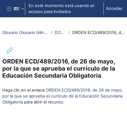
Salta al contenido principal
En este momento está usando el
Acceder
acceso para invitados
Panel lateral
Glosario Glosario bilingüe español-francés sobre legislación y normativa del sistema educativo
DOCUMENTOS DE TRABAJO
ORDEN ECD/489/2016, de 26 de mayo, por la que se aprueba el currículo de la Educación Secundaria Obligatoria
ORDEN ECD/489/2016, de 26 de mayo,
por la que se aprueba el currículo de la
Educación Secundaria Obligatoria
Requisitos de finalización
Haga clic en el enlace
ORDEN ECD/489/2016, de 26 de mayo,
por la que se aprueba el currículo de la Educación Secundaria
Obligatoria
para abrir el recurso.