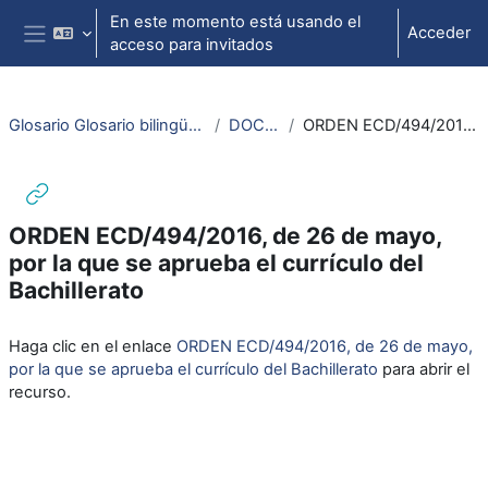
Salta al contenido principal
En este momento está usando el
Acceder
acceso para invitados
Panel lateral
Glosario Glosario bilingüe español-francés sobre legislación y normativa del sistema educativo
DOCUMENTOS DE TRABAJO
ORDEN ECD/494/2016, de 26 de mayo, por la que se aprueba el currículo del Bachillerato
ORDEN ECD/494/2016, de 26 de mayo,
por la que se aprueba el currículo del
Bachillerato
Requisitos de finalización
Haga clic en el enlace
ORDEN ECD/494/2016, de 26 de mayo,
por la que se aprueba el currículo del Bachillerato
para abrir el
recurso.