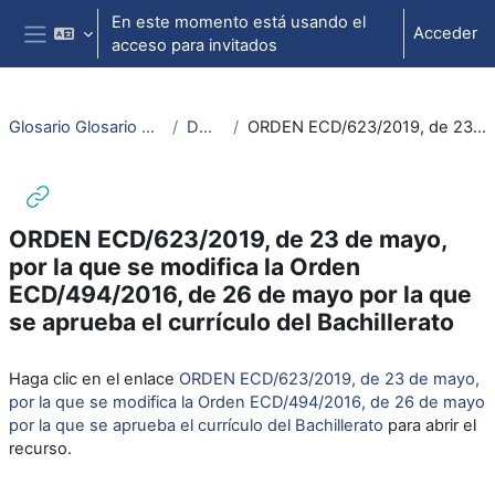
Salta al contenido principal
En este momento está usando el
Acceder
acceso para invitados
Panel lateral
Glosario Glosario bilingüe español-francés sobre legislación y normativa del sistema educativo
DOCUMENTOS DE TRABAJO
ORDEN ECD/623/2019, de 23 de mayo, por la que se modifica la Orden ECD/494/2016, de 26 de mayo por la que se aprueba el currículo del Bachillerato
ORDEN ECD/623/2019, de 23 de mayo,
por la que se modifica la Orden
ECD/494/2016, de 26 de mayo por la que
se aprueba el currículo del Bachillerato
Requisitos de finalización
Haga clic en el enlace
ORDEN ECD/623/2019, de 23 de mayo,
por la que se modifica la Orden ECD/494/2016, de 26 de mayo
por la que se aprueba el currículo del Bachillerato
para abrir el
recurso.