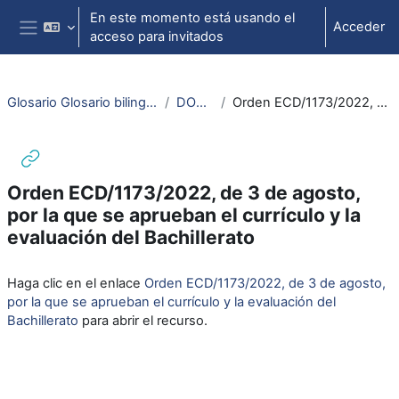
Salta al contenido principal
En este momento está usando el
Acceder
acceso para invitados
Panel lateral
Glosario Glosario bilingüe español-francés sobre legislación y normativa del sistema educativo
DOCUMENTOS DE TRABAJO
Orden ECD/1173/2022, de 3 de agosto, por la que se aprueban el currículo y la evaluación del Bachillerato
Orden ECD/1173/2022, de 3 de agosto,
por la que se aprueban el currículo y la
evaluación del Bachillerato
Requisitos de finalización
Haga clic en el enlace
Orden ECD/1173/2022, de 3 de agosto,
por la que se aprueban el currículo y la evaluación del
Bachillerato
para abrir el recurso.