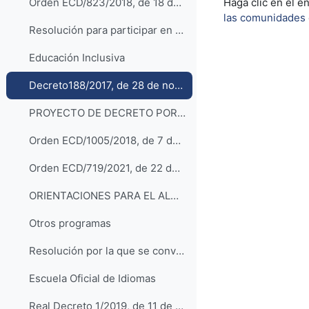
Haga clic en el e
Orden ECD/823/2018, de 18 de mayo, por la que se regula el Modelo BRIT- Aragón para el desarrollo de la Competencia Lingüística de y en Lenguas Extranjeras
las comunidades 
Resolución para participar en el programa educativo Proyecto de Ampliación de Lenguas Extranjeras en el curso 2021-2022
Educación Inclusiva
Decreto188/2017, de 28 de noviembre, por el que se regula la respuesta educativa inclusiva y la convivencia en las comunidades educativas de Aragón
PROYECTO DE DECRETO POR EL QUE SE MODIFICA EL DECRETO 188/2017, DE 28 DE NOVIEMBRE
Orden ECD/1005/2018, de 7 de junio, por la que se regulan las actuaciones de intervención educativa inclusiva
Orden ECD/719/2021, de 22 de junio, por la que se dictan las instrucciones para el inicio y desarrollo del curso 2021-2022 en Aragón
ORIENTACIONES PARA EL ALUMNADO CON NECESIDADES EDUCATIVAS ESPECIALES, TDAH, DISLEXIA Y DISGRAFÍA AL QUE SE DIRIGEN LAS ADAPTACIONES DE ACCESO
Otros programas
Resolución por la que se convocan programas educativos en centros docentes sostenidos con fondos públicos de Aragón durante el curso 2022- 2023
Escuela Oficial de Idiomas
Real Decreto 1/2019, de 11 de enero, de evaluación aplicables a las pruebas de certificación oficial de los niveles B1, B2, C1, y C2 de las enseñanzas de idiomas de régimen especial