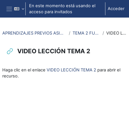
Salta al contenido principal
En este momento está usando el
Acceder
acceso para invitados
Panel lateral
APRENDIZAJES PREVIOS ASIGNATURAS DE DISEÑO DE MECANISMOS
TEMA 2 FUERZAS Y MOMENTOS
VIDEO LECCIÓN TEMA 2
VIDEO LECCIÓN TEMA 2
Requisitos de finalización
Haga clic en el enlace
VIDEO LECCIÓN TEMA 2
para abrir el
recurso.