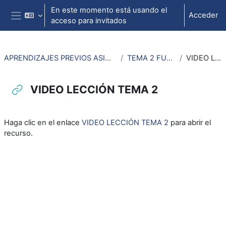
Salta al contenido principal
En este momento está usando el
Acceder
acceso para invitados
Panel lateral
APRENDIZAJES PREVIOS ASIGNATURAS DE DISEÑO DE MECANISMOS
TEMA 2 FUERZAS Y MOMENTOS
VIDEO LECCIÓN TEMA 2
VIDEO LECCIÓN TEMA 2
Requisitos de finalización
Haga clic en el enlace
VIDEO LECCIÓN TEMA 2
para abrir el
recurso.