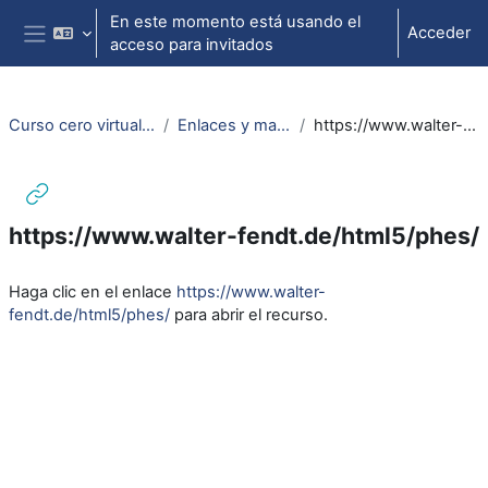
Salta al contenido principal
En este momento está usando el
Acceder
acceso para invitados
Panel lateral
Curso cero virtual de Física (24/25)
Enlaces y material de interés
https://www.walter-fendt.de/html5/phes/
https://www.walter-fendt.de/html5/phes/
Requisitos de finalización
Haga clic en el enlace
https://www.walter-
fendt.de/html5/phes/
para abrir el recurso.