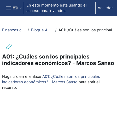
Salta al contenido principal
En este momento está usando el
Acceder
acceso para invitados
Panel lateral
Finanzas con un café web 3.0
Bloque A: Realidad económica
A01: ¿Cuáles son los principales indicadores económicos? - Marcos Sanso
A01: ¿Cuáles son los principales
indicadores económicos? - Marcos Sanso
Requisitos de finalización
Haga clic en el enlace
A01: ¿Cuáles son los principales
indicadores económicos? - Marcos Sanso
para abrir el
recurso.