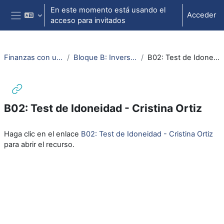
Salta al contenido principal
En este momento está usando el
Acceder
acceso para invitados
Panel lateral
Finanzas con un café web 3.0
Bloque B: Inversión y financiación
B02: Test de Idoneidad - Cristina Ortiz
B02: Test de Idoneidad - Cristina Ortiz
Requisitos de finalización
Haga clic en el enlace
B02: Test de Idoneidad - Cristina Ortiz
para abrir el recurso.