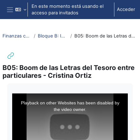
Salta al contenido principal
En este momento está usando el
Acceder
acceso para invitados
Panel lateral
Finanzas con un café web 3.0
Bloque B: Inversión y financiación
B05: Boom de las Letras del Tesoro entre particulares - Cristina Ortiz
B05: Boom de las Letras del Tesoro entre
particulares - Cristina Ortiz
Requisitos de finalización
This
is
a
Playback on other Websites has been disabled by
modal
window.
the video owner.