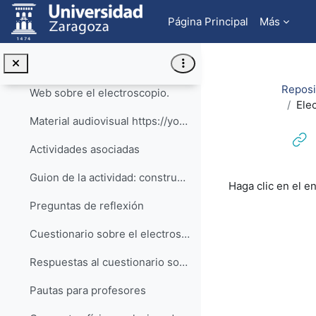
Salta al contenido principal
Enlace a la web de recursos
Página Principal
Más
Última actualización: Septiembre de 2025
Electroscopio
Colapsar
Reposit
Web sobre el electroscopio.
Ele
Material audiovisual https://youtu.be/W2YZeY1...
Actividades asociadas
Requisitos de f
Guion de la actividad: construye tu propio electroscopio
Haga clic en el e
Preguntas de reflexión
Cuestionario sobre el electroscopio
Respuestas al cuestionario sobre el electroscopio
Pautas para profesores