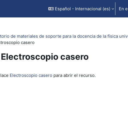
Español - Internacional ‎(es)‎
En e
orio de materiales de soporte para la docencia de la física unive
ctroscopio casero
Electroscopio casero
inalización
nlace
Electroscopio casero
para abrir el recurso.