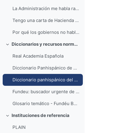
La Administración me habla raro - Esto merece una explicación (Rtve)
Tengo una carta de Hacienda y no entiendo nada - ElDiarioes
Por qué los gobiernos no hablan claro - Pausa
Diccionarios y recursos normativos de la lengua española
Colapsar
Real Academia Española
Diccionario Panhispánico de Dudas
Diccionario panhispánico del español jurídico
Fundeu: buscador urgente de dudas
Glosario temático - Fundéu BBVA
Instituciones de referencia
Colapsar
PLAIN