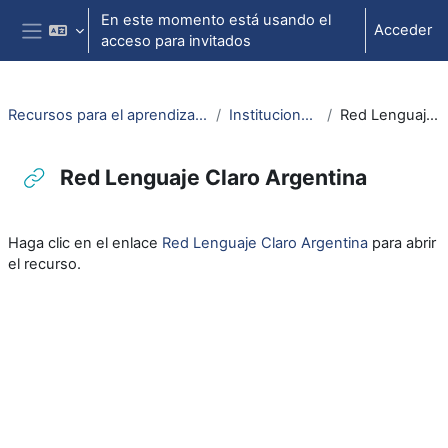
Salta al contenido principal
En este momento está usando el
Acceder
acceso para invitados
Panel lateral
Recursos para el aprendizaje del lenguaje administrativo
Instituciones de referencia
Red Lenguaje Claro Argentina
Red Lenguaje Claro Argentina
Requisitos de finalización
Haga clic en el enlace
Red Lenguaje Claro Argentina
para abrir
el recurso.