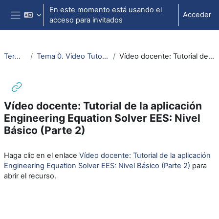
Salta al contenido principal
En este momento está usando el
Acceder
acceso para invitados
Panel lateral
Termo. e ing. Térmica
Tema 0. Video Tutorial de la aplicación Engineering Equation Solver (EES)
Vídeo docente: Tutorial de la aplicación Engineering Equation Solver EES: Nivel Básico (Parte 2)
Vídeo docente: Tutorial de la aplicación
Engineering Equation Solver EES: Nivel
Básico (Parte 2)
Requisitos de finalización
Haga clic en el enlace
Vídeo docente: Tutorial de la aplicación
Engineering Equation Solver EES: Nivel Básico (Parte 2)
para
abrir el recurso.