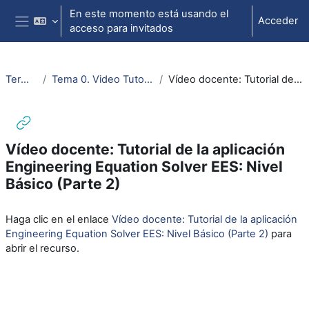
Salta al contenido principal
En este momento está usando el
Acceder
acceso para invitados
Panel lateral
Termo. e ing. Térmica
Tema 0. Video Tutorial de la aplicación Engineering Equation Solver (EES)
Vídeo docente: Tutorial de la aplicación Engineering Equation Solver EES: Nivel Básico (Parte 2)
Vídeo docente: Tutorial de la aplicación
Engineering Equation Solver EES: Nivel
Básico (Parte 2)
Requisitos de finalización
Haga clic en el enlace
Vídeo docente: Tutorial de la aplicación
Engineering Equation Solver EES: Nivel Básico (Parte 2)
para
abrir el recurso.