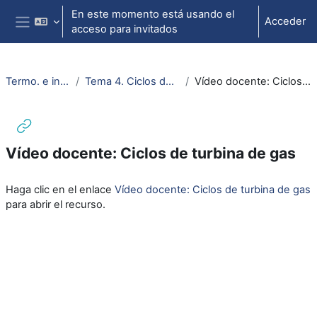
Salta al contenido principal
En este momento está usando el
Acceder
acceso para invitados
Panel lateral
Termo. e ing. Térmica
Tema 4. Ciclos de turbina de gas
Vídeo docente: Ciclos de turbina de gas
Vídeo docente: Ciclos de turbina de gas
Requisitos de finalización
Haga clic en el enlace
Vídeo docente: Ciclos de turbina de gas
para abrir el recurso.