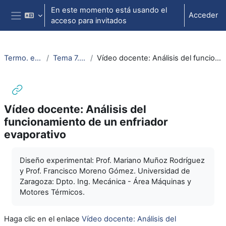
Salta al contenido principal
En este momento está usando el
Acceder
acceso para invitados
Panel lateral
Termo. e ing. Térmica
Tema 7. Psicrometría
Vídeo docente: Análisis del funcionamiento de un enfriador evaporativo
Vídeo docente: Análisis del
funcionamiento de un enfriador
evaporativo
Requisitos de finalización
Diseño experimental: Prof. Mariano Muñoz Rodríguez
y Prof. Francisco Moreno Gómez. Universidad de
Zaragoza: Dpto. Ing. Mecánica - Área Máquinas y
Motores Térmicos.
Haga clic en el enlace
Vídeo docente: Análisis del