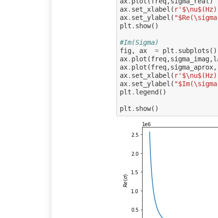
ax
.
plot
(
freq
,
sigma_real
)
ax
.
set_xlabel
(
r
'$\nu$(Hz)
ax
.
set_ylabel
(
"$Re(\sigma
plt
.
show
()
#Im(Sigma)
fig
,
ax
=
plt
.
subplots
()
ax
.
plot
(
freq
,
sigma_imag
,
l
ax
.
plot
(
freq
,
sigma_aprox
,
ax
.
set_xlabel
(
r
'$\nu$(Hz)
ax
.
set_ylabel
(
"$Im(\sigma
plt
.
legend
()
plt
.
show
()