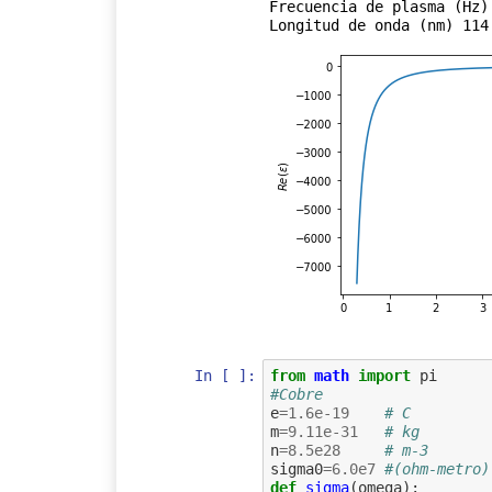
Frecuencia de plasma (Hz)
In [ ]:
from
math
import
pi
#Cobre  
e
=
1.6e-19
# C
m
=
9.11e-31
# kg
n
=
8.5e28
# m-3
sigma0
=
6.0e7
#(ohm-metro)
def
sigma
(
omega
):