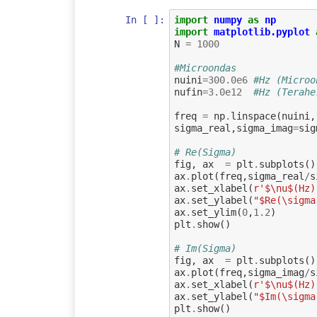
In [ ]:
import
numpy
as
np
import
matplotlib.pyplot
N
=
1000
#Microondas
nuini
=
300.0e6
#Hz (Microo
nufin
=
3.0e12
#Hz (Terahe
freq
=
np
.
linspace
(
nuini
,
sigma_real
,
sigma_imag
=
sig
# Re(Sigma)
fig
,
ax
=
plt
.
subplots
()
ax
.
plot
(
freq
,
sigma_real
/
s
ax
.
set_xlabel
(
r
'$\nu$(Hz)
ax
.
set_ylabel
(
"$Re(\sigma
ax
.
set_ylim
(
0
,
1.2
)
plt
.
show
()
# Im(Sigma)
fig
,
ax
=
plt
.
subplots
()
ax
.
plot
(
freq
,
sigma_imag
/
s
ax
.
set_xlabel
(
r
'$\nu$(Hz)
ax
.
set_ylabel
(
"$Im(\sigma
plt
.
show
()