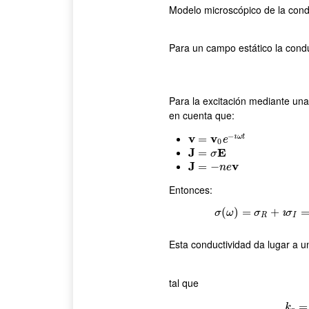
Modelo microscópico de la cond
Para un campo estático la condu
Para la excitación mediante u
en cuenta que:
−
v
v
ı
ω
t
v
=
=
v
0
e
−
ı
ω
t
e
0
J
E
J
=
=
σ
E
σ
J
v
J
=
=
−
n
e
−
v
n
e
Entonces:
(
)
=
σ
(
ω
)
=
+
σ
R
+
ı
σ
I
=
ı
σ
ω
σ
σ
R
I
Esta conductividad da lugar a un
tal que
=
k