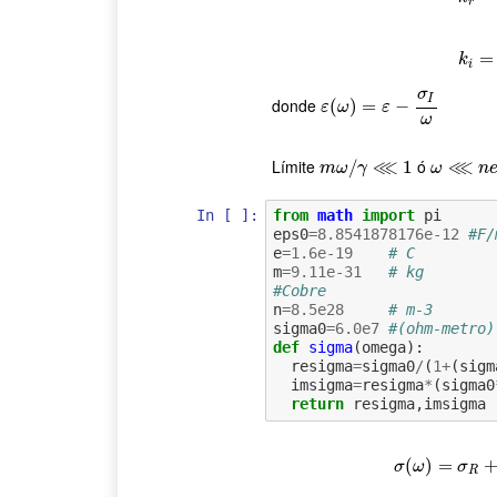
r
k
r
=
ω
=
k
i
σ
I
donde
ε
(
(
ω
)
)
=
=
ε
−
σ
I
−
ω
ε
ω
ε
ω
⋘
⋘
Límite
ó
m
ω
/
/
γ
⋘
1
1
ω
⋘
n
e
2
/
m
ω
γ
ω
n
In [ ]:
from
math
import
pi
eps0
=
8.8541878176e-12
#F/
e
=
1.6e-19
# C
m
=
9.11e-31
# kg
#Cobre  
n
=
8.5e28
# m-3
sigma0
=
6.0e7
#(ohm-metro)
def
sigma
(
omega
):
resigma
=
sigma0
/
(
1
+
(
sigm
imsigma
=
resigma
*
(
sigma0
return
resigma
,
imsigma
(
)
=
σ
(
ω
)
=
σ
σ
ω
σ
R