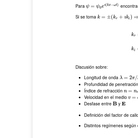
(
−
)
Para
encontr
ı
k
x
ω
t
ψ
=
=
ψ
0
e
ı
(
k
x
−
ω
t
)
ψ
ψ
e
0
Si se toma
k
=
=
±
(
k
±
r
+
(
ı
k
i
)
⇒
+
)
ı
k
k
k
r
i
k
r
k
r
=
k
i
Discusión sobre:
Longitud de onda
λ
=
=
2
π
2
/
k
r
/
λ
π
Profundidad de penetració
Índice de refracción
n
=
=
n
r
+
ı
n
n
Velocidad en el medio
v
=
=
c
/
v
Desfase entre
B
y
E
B
E
Definición del factor de cal
Distintos regímenes según e