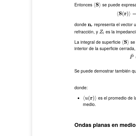
Entonces
S
se puede expresar
⟨
⟨
S
⟩
⟩
S
r
⟨
(
)
⟩
⟨
S
(
donde
n
representa el vector un
n
r
r
refracción, y
es la impedanci
Z
i
Z
i
La integral de superficie
S
se 
⟨
⟨
S
⟩
⟩
interior de la superficie cerrada,
¯
P
Se puede demostrar también qu
donde:
r
es el promedio de la
⟨
⟨
u
(
(
r
)
⟩
)
⟩
u
medio.
Ondas planas en medio