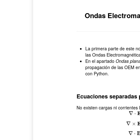
Ondas Electromag
La primera parte de este n
las Ondas Electromagnétic
En el apartado
Ondas plana
propagación de las OEM en
con Python.
Ecuaciones separadas 
No existen cargas ni corrientes l
∇
⋅
∇
×
∇
⋅
E
(
r
,
t
)
∇
⋅