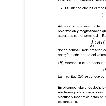
Asumiendo que los campos s
⟨
Además, suponemos que la densi
polarización y magnetización que
asociadas con el término
J
E
J
⋅
E
⋅
∮
S
r
⟨
(
∮
)
⟩
A
donde hemos usado notación comp
energía media dentro del volu
S
representa el promedio tem
⟨
⟨
S
⟩
⟩
⟨
La magnitud
S
se conoce com
⟨
⟨
S
⟩
⟩
En el campo lejano, es decir, lej
electromagnético puede aproxi
eléctrico y magnético están en f
es constante.