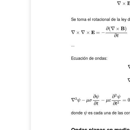
∇
×
Se toma el rotacional de la ley
B
∂
(
∇
×
)
E
∇
∇
×
∇
×
×
E
∇
=
−
×
∂
(
∇
×
=
B
)
∂
−
t
∂
t
...
Ecuación de ondas:
∇
2
E
−
μ
σ
∂
2
∂
∂
ψ
ψ
2
∇
∇
2
ψ
−
μ
−
σ
∂
ψ
∂
t
−
μ
ε
−
∂
2
ψ
∂
t
2
=
0
=
ψ
μ
σ
μ
ε
2
∂
∂
t
t
donde
es cada una de las co
ψ
ψ
Ondas planas en medio