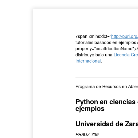
<span xmlns:dct="
http://purl.or
tutoriales basados en ejemplos
property="cc:attributionName">
distribuye bajo una
Licencia Cr
Internacional
.
Programa de Recursos en Abier
Python en ciencias 
ejemplos
Universidad de Zar
PRAUZ-739