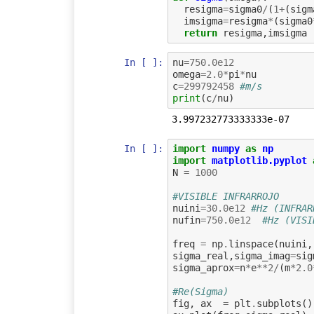
resigma
=
sigma0
/
(
1
+
(
sigm
imsigma
=
resigma
*
(
sigma0
return
resigma
,
imsigma
In [ ]:
nu
=
750.0e12
omega
=
2.0
*
pi
*
nu
c
=
299792458
#m/s
print
(
c
/
nu
)
In [ ]:
import
numpy
as
np
import
matplotlib.pyplot
N
=
1000
#VISIBLE INFRARROJO
nuini
=
30.0e12
#Hz (INFRAR
nufin
=
750.0e12
#Hz (VISI
freq
=
np
.
linspace
(
nuini
,
sigma_real
,
sigma_imag
=
sig
sigma_aprox
=
n
*
e
**
2
/
(
m
*
2.0
#Re(Sigma)
fig
,
ax
=
plt
.
subplots
()