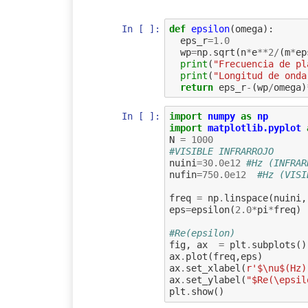
In [ ]:
def
epsilon
(
omega
):
eps_r
=
1.0
wp
=
np
.
sqrt
(
n
*
e
**
2
/
(
m
*
ep
print
(
"Frecuencia de pl
print
(
"Longitud de onda
return
eps_r
-
(
wp
/
omega
)
In [ ]:
import
numpy
as
np
import
matplotlib.pyplot
N
=
1000
#VISIBLE INFRARROJO
nuini
=
30.0e12
#Hz (INFRAR
nufin
=
750.0e12
#Hz (VISI
freq
=
np
.
linspace
(
nuini
,
eps
=
epsilon
(
2.0
*
pi
*
freq
)
#Re(epsilon)
fig
,
ax
=
plt
.
subplots
()
ax
.
plot
(
freq
,
eps
)
ax
.
set_xlabel
(
r
'$\nu$(Hz)
ax
.
set_ylabel
(
"$Re(\epsil
plt
.
show
()