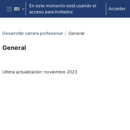
Salta al contenido principal
En este momento está usando el
Acceder
acceso para invitados
Panel lateral
Desarrollar carrera profesional
General
General
Perfilado de sección
Ultima actualización: noviembre 2023