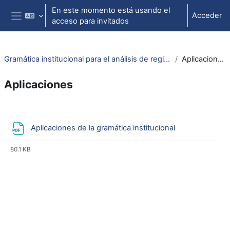
Salta al contenido principal
En este momento está usando el
Acceder
acceso para invitados
Panel lateral
Gramática institucional para el análisis de reglas
Aplicaciones
Aplicaciones
Perfilado de sección
Archivo
Aplicaciones de la gramática institucional
80.1 KB