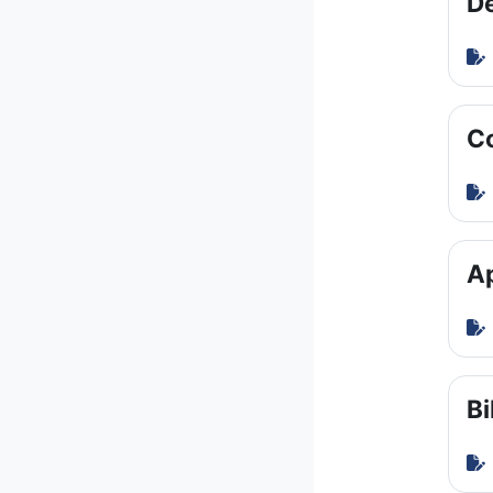
De
Co
Ap
Bi