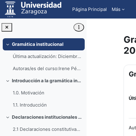
Salta al contenido principal
Página Principal
Más
Gr
Gramática institucional
Colapsar
20
Última actualización: Diciembre de 2024
Pe
Autoras/es del curso:Irene Pérez IbarraAlicia Tenz...
Gr
Introducción a la gramática institucional
Colapsar
1.0. Motivación
Últ
1.1. Introducción
Declaraciones institucionales y componentes gramaticales
Colapsar
Aut
2.1 Declaraciones constitutivas y regulativas