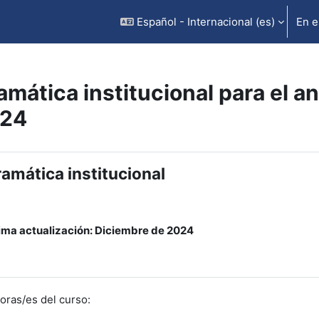
Español - Internacional ‎(es)‎
En e
amática institucional para el aná
24
rfilado de sección
amática institucional
ima actualización: Diciembre de 2024
oras/es del curso: