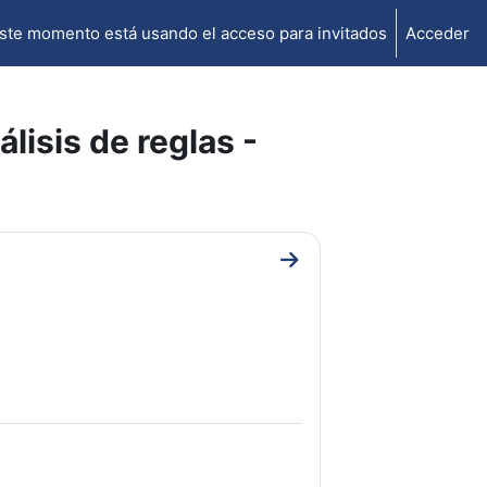
ste momento está usando el acceso para invitados
Acceder
lisis de reglas -
Ir a sección Gramática ins