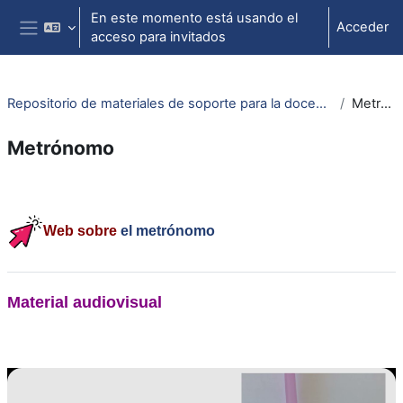
Salta al contenido principal
En este momento está usando el
Acceder
acceso para invitados
Panel lateral
Repositorio de materiales de soporte para la docencia de la física universitaria II
Metrónomo
Metrónomo
Perfilado de sección
Web sobre
el metrónomo
Material audiovisual