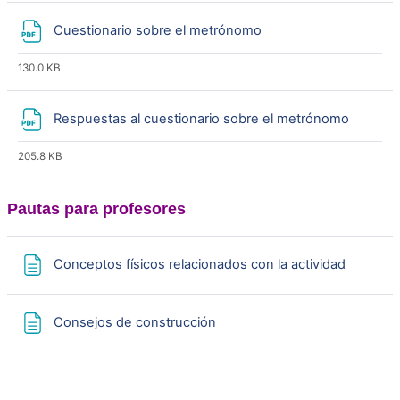
i
Archivo
Cuestionario sobre el metrónomo
r
130.0 KB
V
Archivo
Respuestas al cuestionario sobre el metrónomo
í
205.8 KB
d
Pautas para profesores
e
o
Página
Conceptos físicos relacionados con la actividad
Página
Consejos de construcción