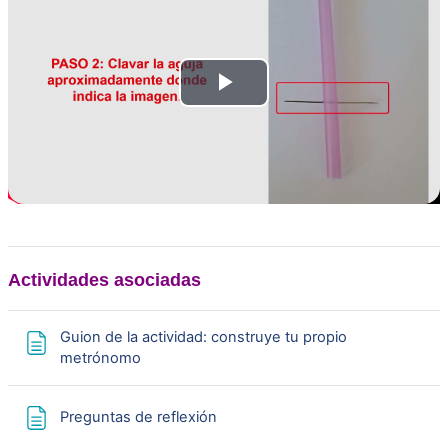
R
e
p
r
o
Actividades asociadas
d
Guion de la actividad: construye tu propio
Página
metrónomo
u
c
Página
Preguntas de reflexión