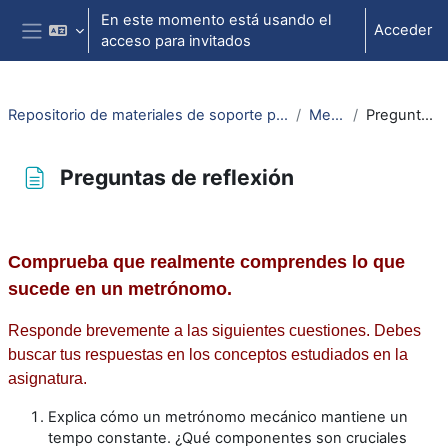
Salta al contenido principal
En este momento está usando el
Acceder
acceso para invitados
Panel lateral
Repositorio de materiales de soporte para la docencia de la física universitaria II
Metrónomo
Preguntas de reflexión
Preguntas de reflexión
Requisitos de finalización
Comprueba que realmente comprendes lo que
sucede en un metrónomo.
Responde brevemente a las siguientes cuestiones. Debes
buscar tus respuestas en los conceptos estudiados en la
asignatura.
Explica cómo un metrónomo mecánico mantiene un
tempo constante. ¿Qué componentes son cruciales