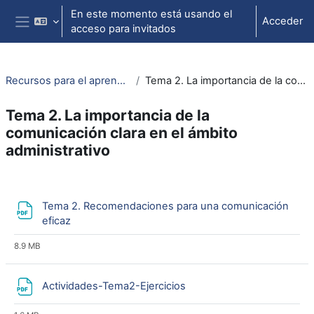
Salta al contenido principal
En este momento está usando el
Acceder
acceso para invitados
Panel lateral
Recursos para el aprendizaje del lenguaje administrativo
Tema 2. La importancia de la comunicación clara en el ámbito administrativo
Tema 2. La importancia de la
comunicación clara en el ámbito
administrativo
Perfilado de sección
Tema 2. Recomendaciones para una comunicación
Archivo
eficaz
8.9 MB
Archivo
Actividades-Tema2-Ejercicios