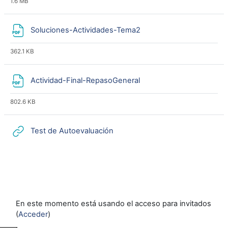
1.6 MB
Archivo
Soluciones-Actividades-Tema2
362.1 KB
Archivo
Actividad-Final-RepasoGeneral
802.6 KB
URL
Test de Autoevaluación
En este momento está usando el acceso para invitados
(
Acceder
)