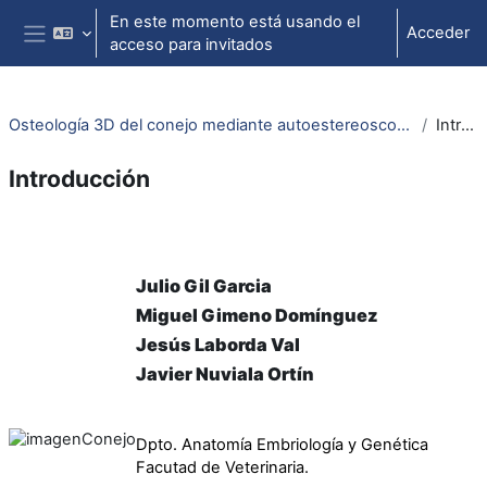
Salta al contenido principal
En este momento está usando el
Acceder
acceso para invitados
Panel lateral
Osteología 3D del conejo mediante autoestereoscopía (Rabbit's 3D osteology by mean selfstereoscopy)
Introducción
Introducción
Perfilado de sección
Julio Gil Garcia
Miguel Gimeno Domínguez
Jesús Laborda Val
Javier Nuviala Ortín
Dpto. Anatomía Embriología y Genética
Facutad de Veterinaria.