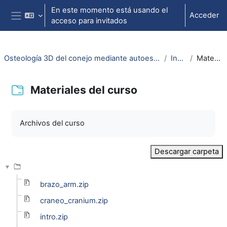
Salta al contenido principal
En este momento está usando el
Acceder
acceso para invitados
Panel lateral
Osteología 3D del conejo mediante autoestereoscopía (Rabbit's 3D osteology by mean selfstereoscopy)
Introducción
Materiales del curso
Materiales del curso
Requisitos de finalización
Archivos del curso
Descargar carpeta
brazo_arm.zip
craneo_cranium.zip
intro.zip