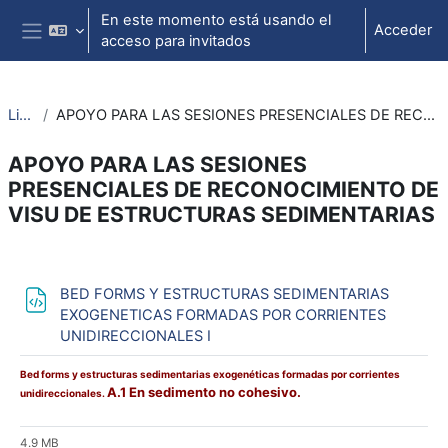
Salta al contenido principal
En este momento está usando el
Acceder
acceso para invitados
Panel lateral
Litoteca
APOYO PARA LAS SESIONES PRESENCIALES DE RECONOCIMIENTO DE VISU DE ESTRUCTURAS SEDIMENTARIAS
APOYO PARA LAS SESIONES
PRESENCIALES DE RECONOCIMIENTO DE
VISU DE ESTRUCTURAS SEDIMENTARIAS
Perfilado de sección
BED FORMS Y ESTRUCTURAS SEDIMENTARIAS
EXOGENETICAS FORMADAS POR CORRIENTES
Archivo
UNIDIRECCIONALES I
Bed forms y estructuras sedimentarias exogenéticas formadas por corrientes
A.1 En sedimento no cohesivo.
unidireccionales.
4.9 MB