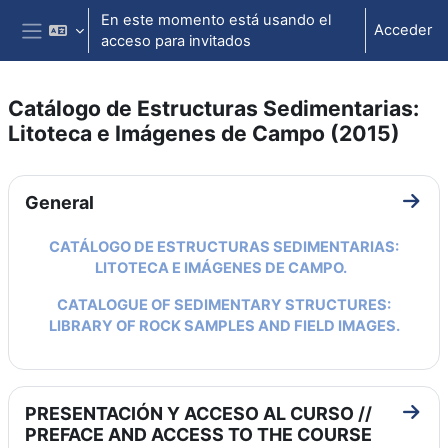
Salta al contenido principal
En este momento está usando el
Acceder
acceso para invitados
Panel lateral
Catálogo de Estructuras Sedimentarias:
Litoteca e Imágenes de Campo (2015)
Perfilado de sección
General
Ir a 
CATÁLOGO DE ESTRUCTURAS SEDIMENTARIAS:
LITOTECA E IMÁGENES DE CAMPO.
CATALOGUE OF SEDIMENTARY STRUCTURES:
LIBRARY OF ROCK SAMPLES AND FIELD IMAGES.
PRESENTACIÓN Y ACCESO AL CURSO //
Ir a
PREFACE AND ACCESS TO THE COURSE