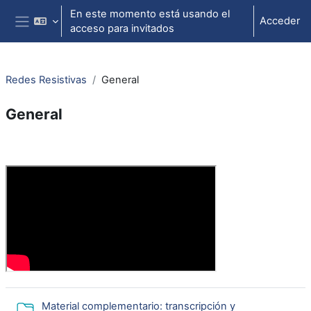
Salta al contenido principal
En este momento está usando el
Acceder
acceso para invitados
Panel lateral
Redes Resistivas
General
General
Perfilado de sección
Material complementario: transcripción y