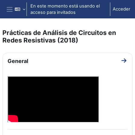
Salta al contenido principal
En este momento está usando el
Acceder
acceso para invitados
Panel lateral
Prácticas de Análisis de Circuitos en
Redes Resistivas (2018)
Perfilado de sección
General
Ir a 