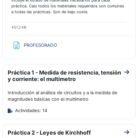
Incluye el listado de materiales necesarios para cada
práctica. Casi todos los materiales requeridos son comunes
a todas las prácticas. Son de bajo coste.
451.2 KB
Página
PROFESORADO
Práctica 1 - Medida de resistencia, tensión
Ir a 
y corriente: el multímetro
Introducción al análisis de circuitos y a la medida de
magnitudes básicas con el multímetro
Actividades: 14
Práctica 2 - Leyes de Kirchhoff
Ir a 