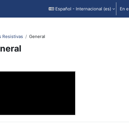
Español - Internacional ‎(es)‎
En e
 Resistivas
General
neral
rfilado de sección