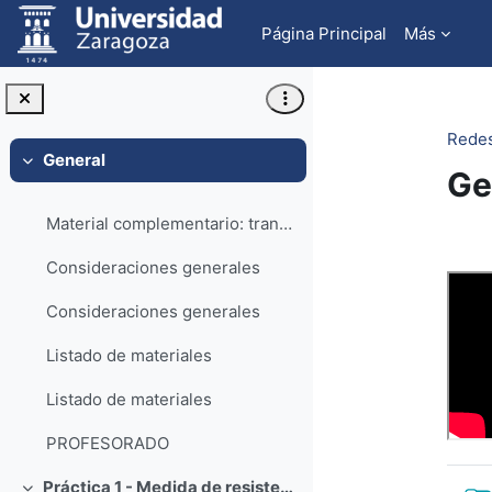
Salta al contenido principal
Página Principal
Más
Redes
General
Colapsar
Ge
Material complementario: transcripción y diapositivas del video
Pe
Consideraciones generales
Consideraciones generales
Listado de materiales
Listado de materiales
PROFESORADO
Práctica 1 - Medida de resistencia, tensión y corriente: el multímetro